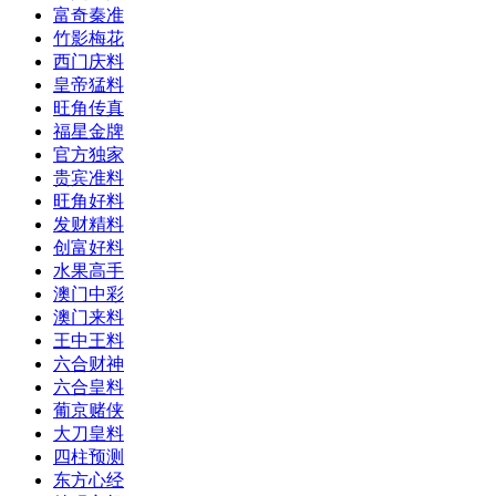
富奇秦准
竹影梅花
西门庆料
皇帝猛料
旺角传真
福星金牌
官方独家
贵宾准料
旺角好料
发财精料
创富好料
水果高手
澳门中彩
澳门来料
王中王料
六合财神
六合皇料
葡京赌侠
大刀皇料
四柱预测
东方心经