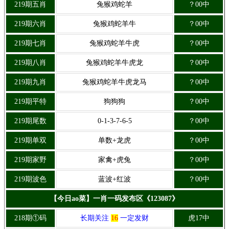
219期五肖
兔猴鸡蛇羊
？00中
219期六肖
兔猴鸡蛇羊牛
？00中
219期七肖
兔猴鸡蛇羊牛虎
？00中
219期八肖
兔猴鸡蛇羊牛虎龙
？00中
219期九肖
兔猴鸡蛇羊牛虎龙马
？00中
219期平特
狗狗狗
？00中
219期尾数
0-1-3-7-6-5
？00中
219期单双
单数+龙虎
？00中
219期家野
家禽+虎兔
？00中
219期波色
蓝波+红波
？00中
【今日ao菜】一肖一码发布区《123087》
218期①码
长期关注
16
一定发财
虎17中