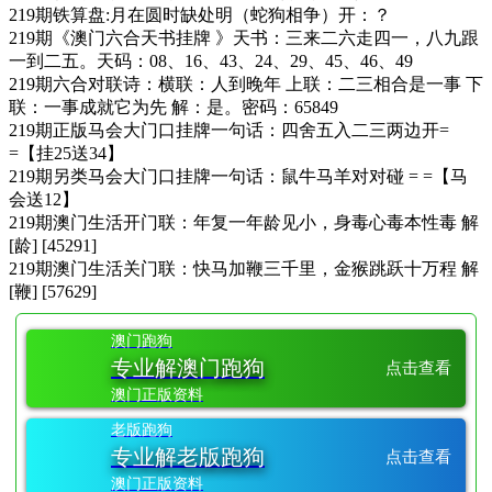
219期铁算盘:月在圆时缺处明（蛇狗相争）开：？
219期《澳门六合天书挂牌 》天书：三来二六走四一，八九跟
一到二五。天码：08、16、43、24、29、45、46、49
219期六合对联诗：横联：人到晚年 上联：二三相合是一事 下
联：一事成就它为先 解：是。密码：65849
219期正版马会大门口挂牌一句话：四舍五入二三两边开=
=【挂25送34】
219期另类马会大门口挂牌一句话：鼠牛马羊对对碰 = =【马
会送12】
219期澳门生活开门联：年复一年龄见小，身毒心毒本性毒 解
[龄] [45291]
219期澳门生活关门联：快马加鞭三千里，金猴跳跃十万程 解
[鞭] [57629]
澳门跑狗
专业解澳门跑狗
点击查看
澳门正版资料
老版跑狗
专业解老版跑狗
点击查看
澳门正版资料