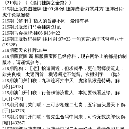
《219期》《《澳门挂牌之全篇》》
219期正版彩图挂牌:挂:09 爆:猴 挂牌成语:好恶殊方 挂牌出肖:
虎牛兔鼠猴猪
219期【解 释】指人的旨趣不同，爱憎有异
219期另版澳门马会挂牌:31鼠
219期马会挂牌:挂06 射34=22
219期正版数码挂牌:挂14 射:07=33 一句真言:弟子苍髯年八十
(19328)
219期蓝天玄挂牌:38牛
219期藏寶圖 新:原版藏宝图已经停料，现在网络上的都是仿制
版本，请谨慎参考。
219期跑狗：【逝】捨遠圖近，但求就手，更佳選擇便流走；
錯失良機，太遲回首，機遇瞬逝不能留。玄機測字：《抛》
219期澳门关门联：九珠连环挂中天，虎猪鼠猴是特码。解
[环] [4918]
219期澳门开门联：行善积德济世人，本期要钱看蓝绿。解
[人] [3257]
219期另澳门关门联：三可乡相连二七贵，五字当头居天下 解
[手] [43278]
219期另澳门开门联：曾先生合码中间来，可怜无数沈郎钱 解
[城] [43267]
219期内部万花来料：万花开中间二五一好开，蓝绿色彩尽显