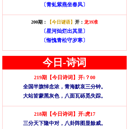
〔青虬紫燕坐春风〕
200期：
【今日谜语】
开：
龙39准
〔星河灿烂出其里〕
〔惭愧青松守岁寒〕
今日-诗词
219期【今日诗词】开:？00
全国半旗悼念浓，青海默哀三分钟。
大站皆蒙黑灰色，八面瓦砾觅失踪。
218期【今日诗词】开:虎17
三分天下隆中对，八卦阵图显餘威。