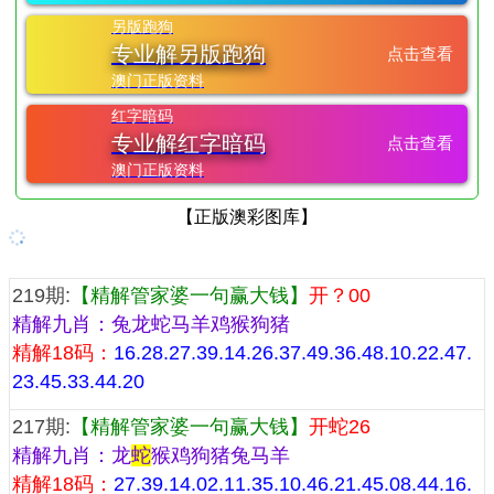
另版跑狗
专业解另版跑狗
点击查看
澳门正版资料
红字暗码
专业解红字暗码
点击查看
澳门正版资料
【正版澳彩图库】
『管家婆一句话赢大钱预测』
219期:
【精解管家婆一句赢大钱】
开？00
精解九肖：兔龙蛇马羊鸡猴狗猪
精解18码：
16.28.27.39.14.26.37.49.36.48.10.22.47.
23.45.33.44.20
217期:
【精解管家婆一句赢大钱】
开蛇26
精解九肖：龙
蛇
猴鸡狗猪兔马羊
精解18码：
27.39.14.02.11.35.10.46.21.45.08.44.16.