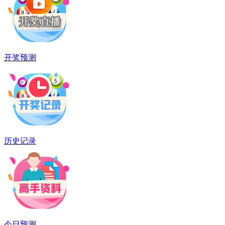
开奖预测
历史记录
今日预测