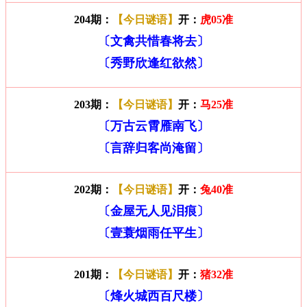
204期：
【今日谜语】
开：
虎05准
〔文禽共惜春将去〕
〔秀野欣逢红欲然〕
203期：
【今日谜语】
开：
马25准
〔万古云霄雁南飞〕
〔言辞归客尚淹留〕
202期：
【今日谜语】
开：
兔40准
〔金屋无人见泪痕〕
〔壹蓑烟雨任平生〕
201期：
【今日谜语】
开：
猪32准
〔烽火城西百尺楼〕