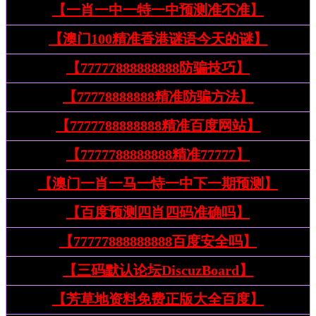
【一肖一中一特一中预测准不准】
【澳门100精准香港谜语今天的谜】
【77777888888888防骗技巧】
【77778888888精准防骗方法】
【7777788888888精准百度网站】
【7777788888888精准77777】
【澳门一肖一马一恃一中下一期预测】
【百度预测四肖四码准确吗】
【77777888888888百度安全吗】
【三码默认论坛DiscuzBoard】
【芳草地资料免费正版大全百度】