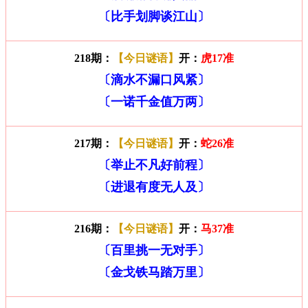
〔比手划脚谈江山〕
218期：
【今日谜语】
开：
虎17准
〔滴水不漏口风紧〕
〔一诺千金值万两〕
217期：
【今日谜语】
开：
蛇26准
〔举止不凡好前程〕
〔进退有度无人及〕
216期：
【今日谜语】
开：
马37准
〔百里挑一无对手〕
〔金戈铁马踏万里〕