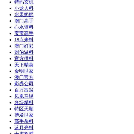
特码玄机
小龙人料
水果奶奶
澳门高手
心水资料
宝宝高手
18点来料
澳门好彩
刘伯温料
官方供料
天下精英
金明世家
澳门官方
彩券公司
百万富翁
凤凰马经
各坛精料
特区天顺
博发世家
高手杀料
蓝月亮料
十虎权威