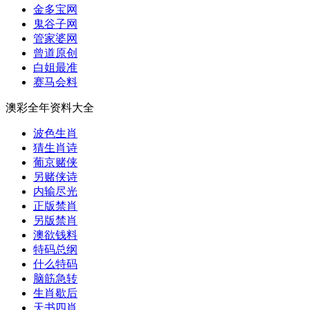
金多宝网
鬼谷子网
管家婆网
曾道原创
白姐最准
赛马会料
澳彩全年资料大全
波色生肖
猜生肖诗
葡京赌侠
另赌侠诗
内输尽光
正版禁肖
另版禁肖
澳欲钱料
特码总纲
什么特码
脑筋急转
生肖歇后
天书四肖