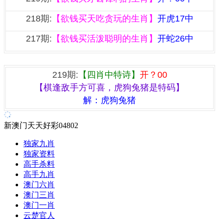
218期:
【欲钱买天吃贪玩的生肖】
开虎17中
217期:
【欲钱买活泼聪明的生肖】
开蛇26中
『四肖中特诗』
219期:
【四肖中特诗】
开？00
【棋逢敌手方可喜，虎狗兔猪是特码】
解：
虎狗兔猪
新澳门天天好彩04802
独家九肖
独家资料
高手杀料
高手九肖
澳门六肖
澳门三肖
澳门一肖
云楚官人