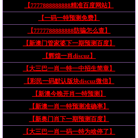
【7777888888888精准百度网站】
【一码一特预测免费】
【7777788888888防骗怎么查】
【新澳门管家婆下一期预测百度】
【辉煌一肖discuz】
【大三巴一肖一特一中招生简章】
【彩民一码默认版块discuz微信】
【新澳今晚开肖一特预测】
【新澳一肖一特预测准确率】
【新奥门肖下一期预测百度】
【大三巴一肖一码一特为啥停了】