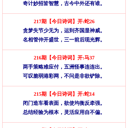
奇计妙招皆智慧，古今中外还有谁。
217期【今日诗词】开:蛇26
贪梦失节少无为，运到齐国显神威。
名相管仲开盛世，三一前后现光辉。
216期【今日诗词】开:马37
两手策略难应付，五洲怪事连连出。
可叹脆弱港彩网，不问是非欲铲除。
215期【今日诗词】开:蛇14
闭门造车看表面，欲使均衡反牵强。
总结经验为根本，灵活应用自不偏。